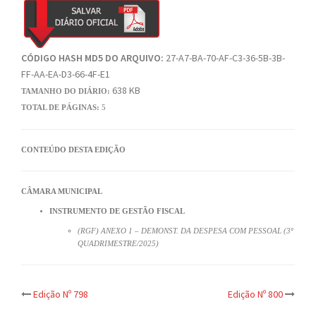
CÓDIGO HASH MD5 DO ARQUIVO:
27-A7-BA-70-AF-C3-36-5B-3B-
FF-AA-EA-D3-66-4F-E1
638 KB
TAMANHO DO DIÁRIO:
TOTAL DE PÁGINAS:
5
CONTEÚDO DESTA EDIÇÃO
CÂMARA MUNICIPAL
INSTRUMENTO DE GESTÃO FISCAL
(RGF) ANEXO 1 – DEMONST. DA DESPESA COM PESSOAL (3º
QUADRIMESTRE/2025)
Post
Edição Nº 798
Edição Nº 800