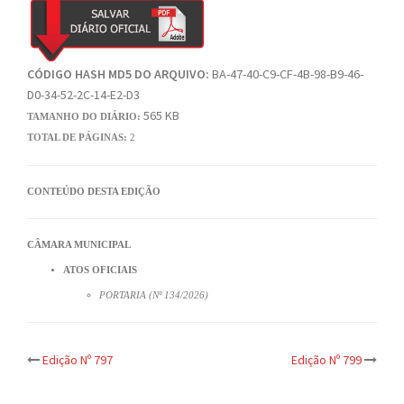
CÓDIGO HASH MD5 DO ARQUIVO:
BA-47-40-C9-CF-4B-98-B9-46-
D0-34-52-2C-14-E2-D3
565 KB
TAMANHO DO DIÁRIO:
TOTAL DE PÁGINAS:
2
CONTEÚDO DESTA EDIÇÃO
CÂMARA MUNICIPAL
ATOS OFICIAIS
PORTARIA (Nº 134/2026)
Post
Edição Nº 797
Edição Nº 799