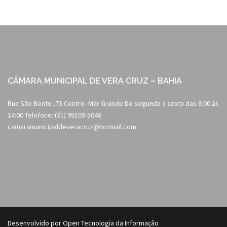
CÂMARA MUNICIPAL DE VERA CRUZ – BAHIA
Rua São Bento ,73 Centro- Mar Grande De segunda a sexta das 8:00 ás
14:00 Telefone: (71) 99109-5046
camaramunicipaldeveracruz@hotmail.com
Desenvolvido por Open Tecnologia da Informação