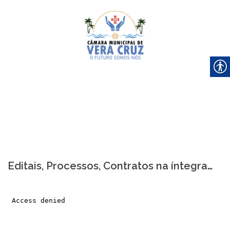
Skip
to
content
Editais, Processos, Contratos na íntegra…