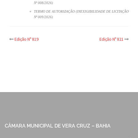
Nº 008/2026)
TERMO DE AUTORIZAÇÃO (INEXIGIBILIDADE DE LICITAÇÃO
Nº 009/2026)
Post
Edição Nº 819
Edição Nº 821
navigation
CÂMARA MUNICIPAL DE VERA CRUZ – BAHIA