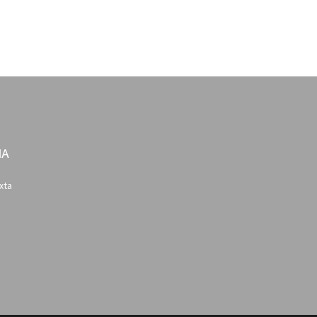
IA
xta