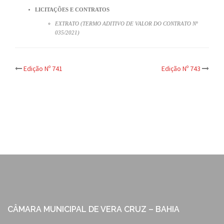
LICITAÇÕES E CONTRATOS
EXTRATO (TERMO ADITIVO DE VALOR DO CONTRATO Nº
035/2021)
Post
Edição Nº 741
Edição Nº 743
navigation
CÂMARA MUNICIPAL DE VERA CRUZ – BAHIA