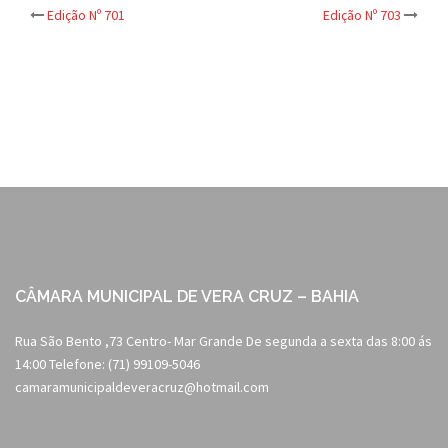
Post
Edição Nº 701
Edição Nº 703
navigation
CÂMARA MUNICIPAL DE VERA CRUZ – BAHIA
Rua São Bento ,73 Centro- Mar Grande De segunda a sexta das 8:00 ás
14:00 Telefone: (71) 99109-5046
camaramunicipaldeveracruz@hotmail.com