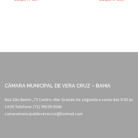
Post
navigation
CÂMARA MUNICIPAL DE VERA CRUZ – BAHIA
Rua São Bento ,73 Centro- Mar Grande De segunda a sexta das 8:00 ás
14:00 Telefone: (71) 99109-5046
camaramunicipaldeveracruz@hotmail.com