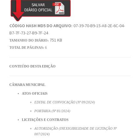
CÓDIGO HASH MD5 DO ARQUIVO:
07-39-70-B9-15-A8-2E-6C-04-
B7-7F-73-27-B9-7F-24
751 KB
TAMANHO DO DIÁRIO:
TOTAL DE PÁGINAS:
6
CONTEÚDO DESTA EDIÇÃO
CÂMARA MUNICIPAL
ATOS OFICIAIS
EDITAL DE CONVOCAÇÃO (Nº 09/2024)
PORTARIA (Nº 81/2024)
LICITAÇÕES E CONTRATOS
AUTORIZAÇÃO (INEXIGIBILIDADE DE LICITAÇÃO Nº
007/2024)