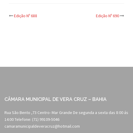
Post
Edição Nº 688
Edição Nº 690
navigation
CÂMARA MUNICIPAL DE VERA CRUZ – BAHIA
Rua São Bento ,73 Centro- Mar Grande De segunda a sexta das 8:00 ás
14:00 Telefone: (71) 99109-5046
camaramunicipaldeveracruz@hotmail.com