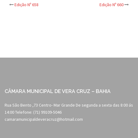
Post
Edição Nº 658
Edição Nº 660
navigation
CÂMARA MUNICIPAL DE VERA CRUZ – BAHIA
Rua São Bento ,73 Centro- Mar Grande De segunda a sexta das 8:00 ás
14:00 Telefone: (71) 99109-5046
camaramunicipaldeveracruz@hotmail.com