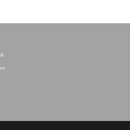
IA
xta