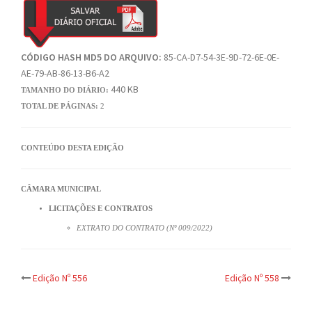
CÓDIGO HASH MD5 DO ARQUIVO:
85-CA-D7-54-3E-9D-72-6E-0E-
AE-79-AB-86-13-B6-A2
440 KB
TAMANHO DO DIÁRIO:
TOTAL DE PÁGINAS:
2
CONTEÚDO DESTA EDIÇÃO
CÂMARA MUNICIPAL
LICITAÇÕES E CONTRATOS
EXTRATO DO CONTRATO (Nº 009/2022)
Post
Edição Nº 556
Edição Nº 558