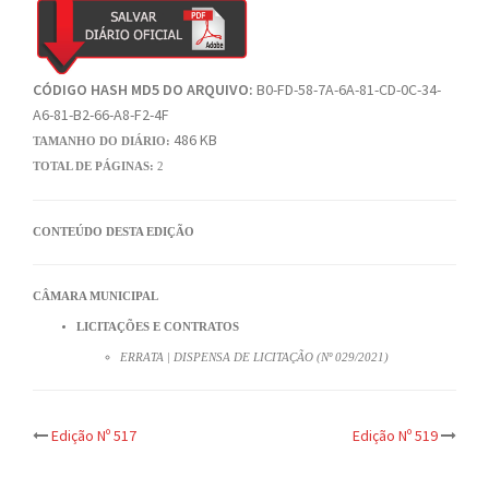
CÓDIGO HASH MD5 DO ARQUIVO:
B0-FD-58-7A-6A-81-CD-0C-34-
A6-81-B2-66-A8-F2-4F
486 KB
TAMANHO DO DIÁRIO:
TOTAL DE PÁGINAS:
2
CONTEÚDO DESTA EDIÇÃO
CÂMARA MUNICIPAL
LICITAÇÕES E CONTRATOS
ERRATA | DISPENSA DE LICITAÇÃO (Nº 029/2021)
Post
Edição Nº 517
Edição Nº 519