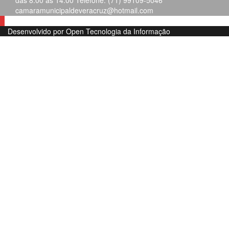
das 8:00 ás 14:00 Telefone: (71) 99109-5046
camaramunicipaldeveracruz@hotmail.com
Desenvolvido por Open Tecnologia da Informação