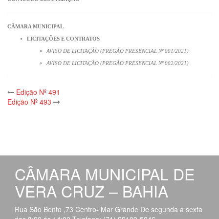
CÂMARA MUNICIPAL
LICITAÇÕES E CONTRATOS
AVISO DE LICITAÇÃO (PREGÃO PRESENCIAL Nº 001/2021)
AVISO DE LICITAÇÃO (PREGÃO PRESENCIAL Nº 002/2021)
Post
Edição Nº 491
Edição Nº 493
navigation
CÂMARA MUNICIPAL DE
VERA CRUZ – BAHIA
Rua São Bento ,73 Centro- Mar Grande De segunda a sexta